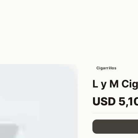
Cigarrillos
L y M Cig
USD 5,1