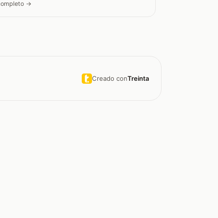
 completo →
Creado con
Treinta