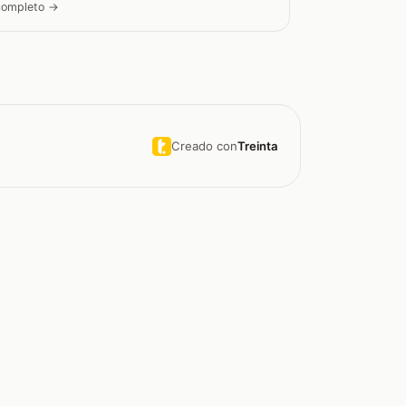
 completo →
Creado con
Treinta