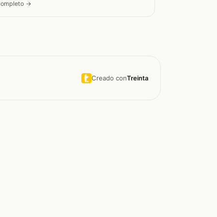
 completo →
Creado con
Treinta