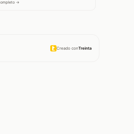
 completo →
Creado con
Treinta