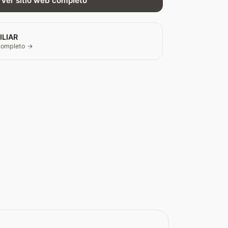
Ver sitio web completo
ILIAR
 completo →