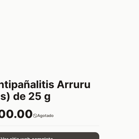
tipañalitis Arruru
s) de 25 g
900.00
Agotado