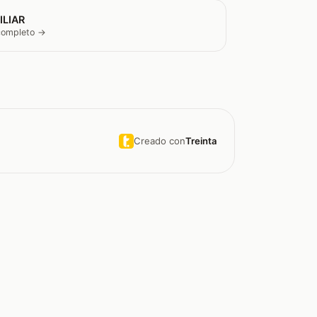
ILIAR
 completo →
Creado con
Treinta