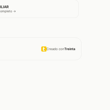
ILIAR
 completo →
Creado con
Treinta