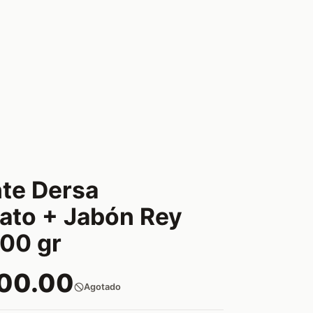
o
te Dersa
ato + Jabón Rey
500 gr
200.00
Agotado