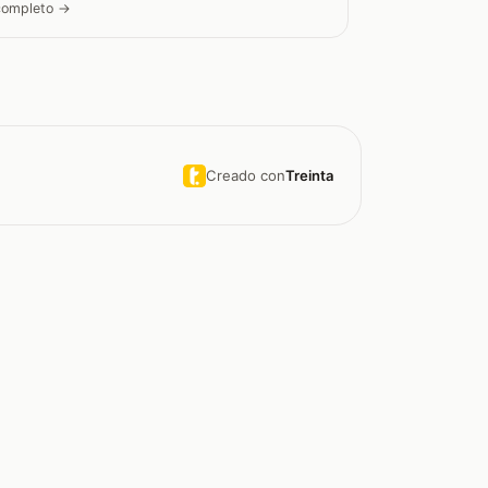
 completo →
Creado con
Treinta