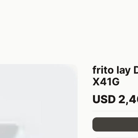
frito la
X41G
USD 2,