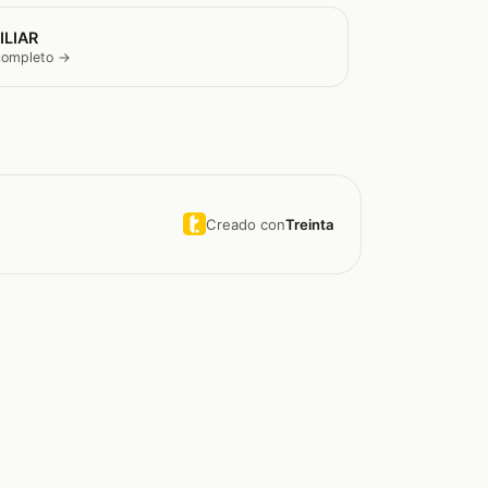
ILIAR
 completo →
Creado con
Treinta