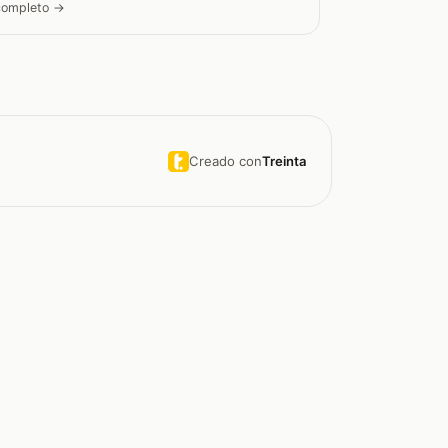
 completo →
Creado con
Treinta