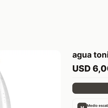
agua ton
USD 6,
Medio esca
M