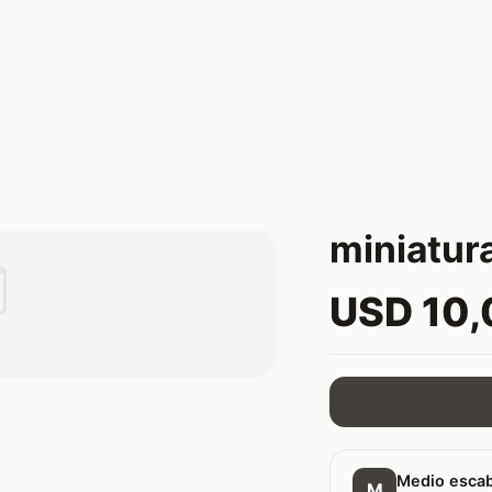
miniatur

USD 10
Medio esca
M