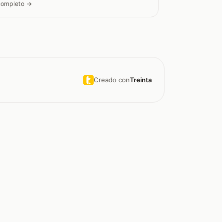
 completo →
Creado con
Treinta