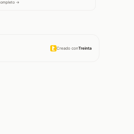
 completo →
Creado con
Treinta