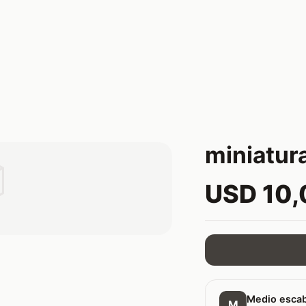
miniatur

USD 10
Medio esca
M