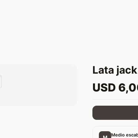
Lata jack

USD 6,
Medio esca
M