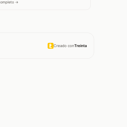
 completo →
Creado con
Treinta