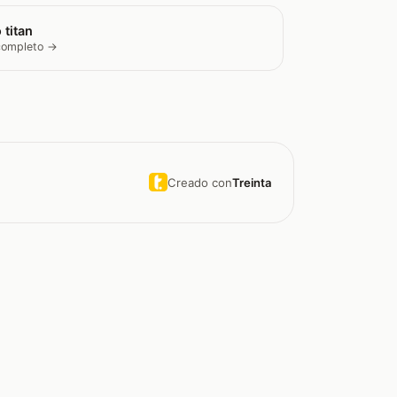
 titan
 completo →
Creado con
Treinta