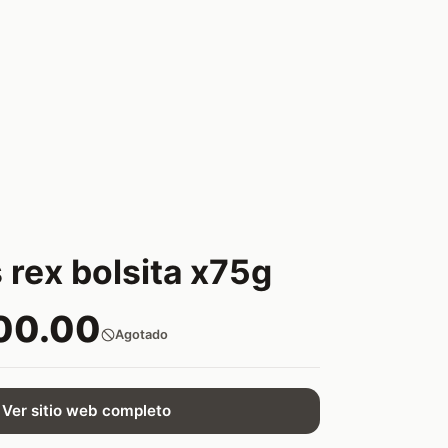
s rex bolsita x75g
00.00
Agotado
Ver sitio web completo