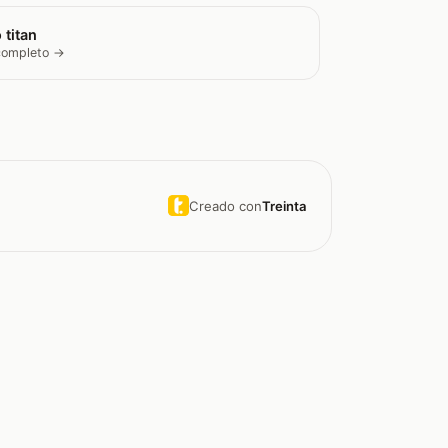
 titan
 completo →
Creado con
Treinta