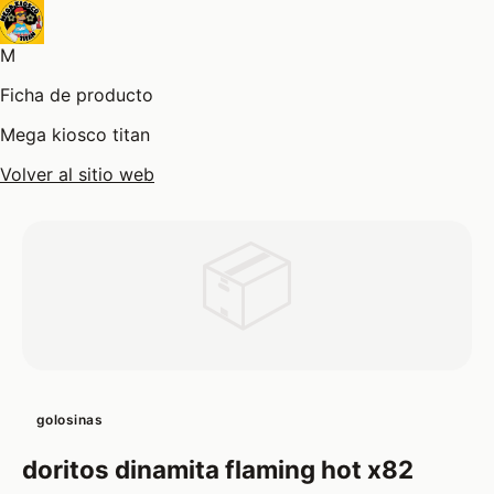
M
Ficha de producto
Mega kiosco titan
Volver al sitio web
📦
golosinas
doritos dinamita flaming hot x82