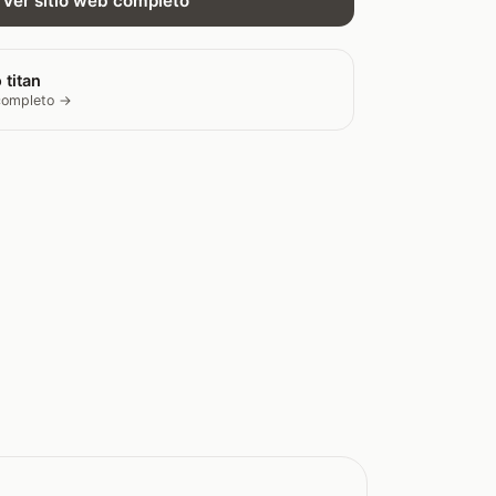
Ver sitio web completo
 titan
 completo →