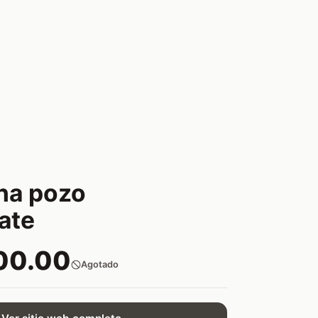
na pozo
ate
00.00
Agotado