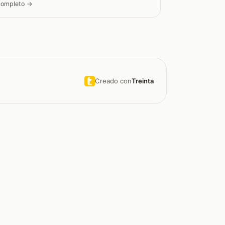
 completo →
Creado con
Treinta