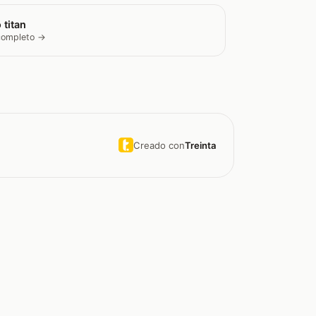
 titan
 completo →
Creado con
Treinta