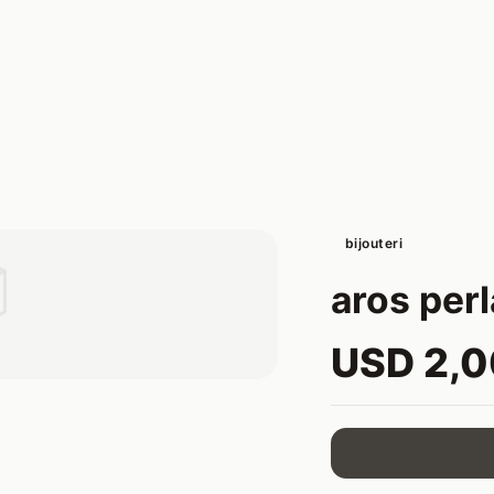
bijouteri

aros per
USD 2,