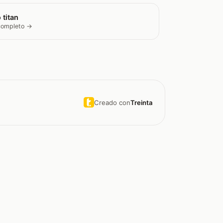
 titan
 completo →
Creado con
Treinta