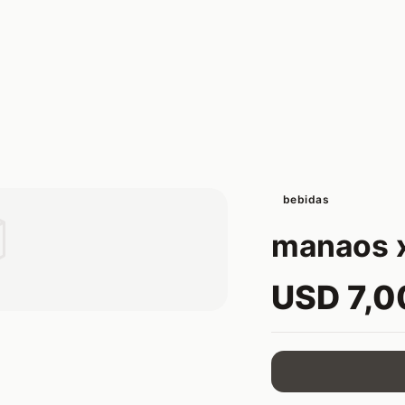
bebidas

manaos x
USD 7,0