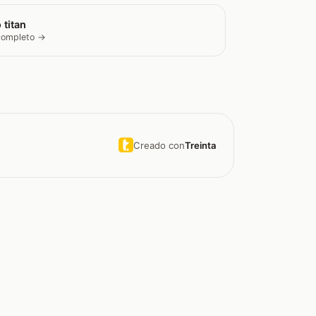
 titan
 completo →
Creado con
Treinta