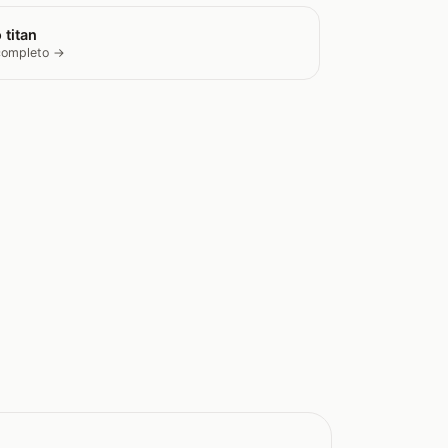
 titan
 completo →