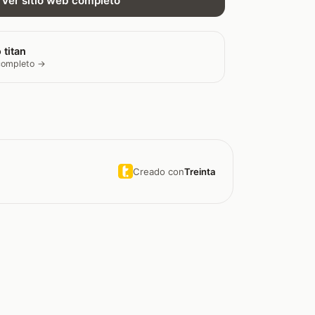
Ver sitio web completo
 titan
 completo →
Creado con
Treinta