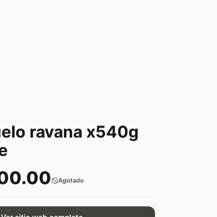
elo ravana x540g
e
300.00
Agotado