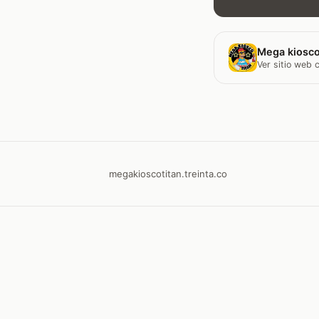
Mega kiosco
Ver sitio web
megakioscotitan.treinta.co