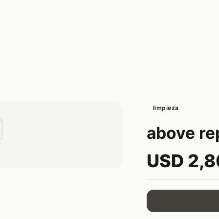
limpieza

above re
USD 2,