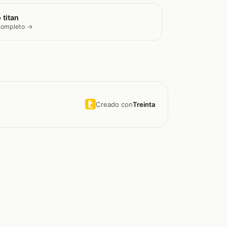
 titan
 completo →
Creado con
Treinta