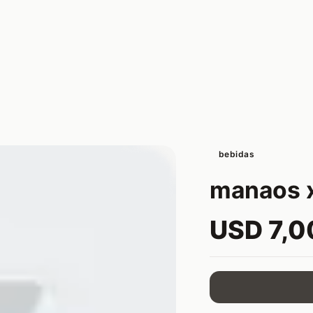
bebidas
manaos x
USD 7,0