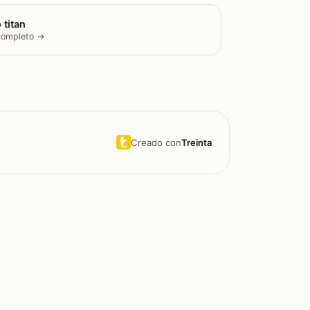
 titan
 completo →
Creado con
Treinta