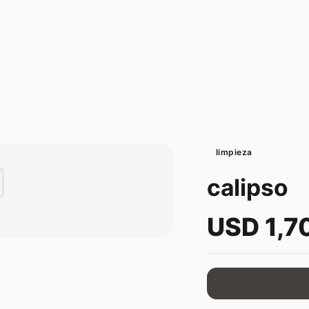
limpieza

calipso
USD 1,7