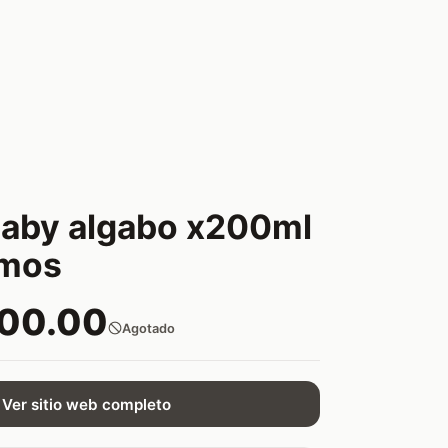
baby algabo x200ml
imos
200.00
Agotado
Ver sitio web completo