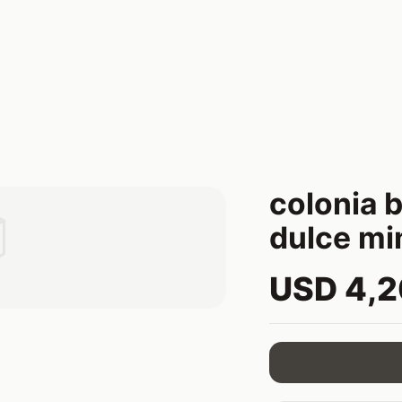
colonia 

dulce m
USD 4,