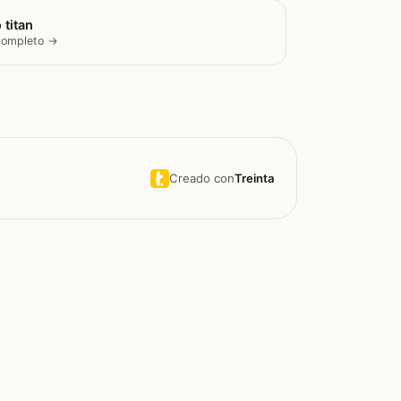
 titan
 completo →
Creado con
Treinta