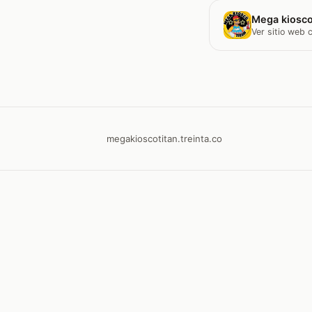
Mega kiosco
Ver sitio web
megakioscotitan.treinta.co