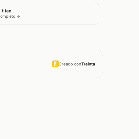
 titan
 completo →
Creado con
Treinta