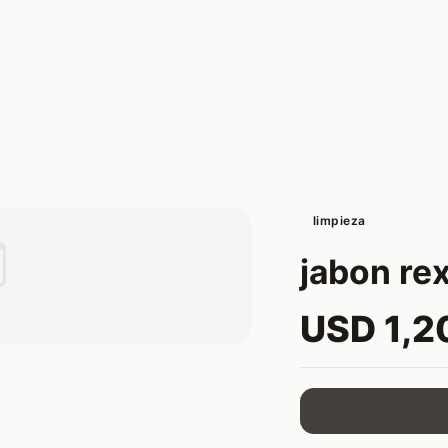
limpieza

jabon re
USD 1,2