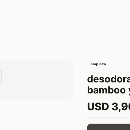
limpieza

desodora
bamboo y
USD 3,