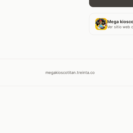
Mega kiosco
Ver sitio web
megakioscotitan.treinta.co