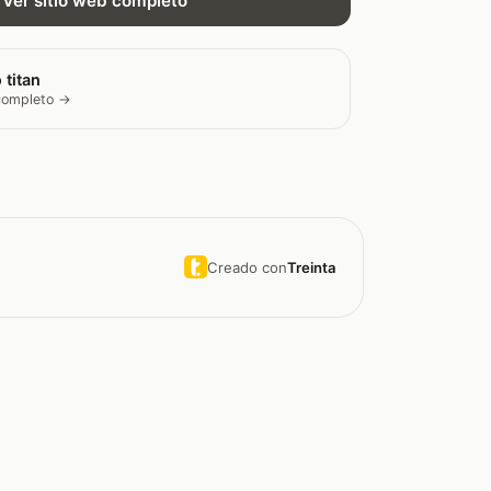
Ver sitio web completo
 titan
 completo →
Creado con
Treinta