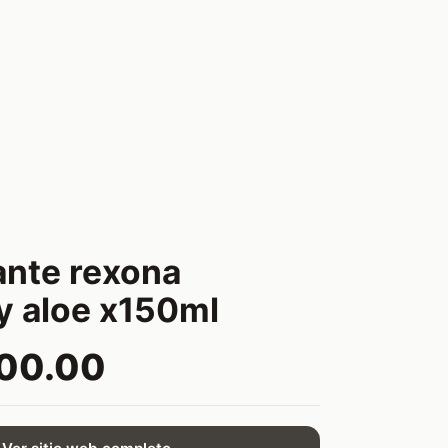
nte rexona
 aloe x150ml
900.00