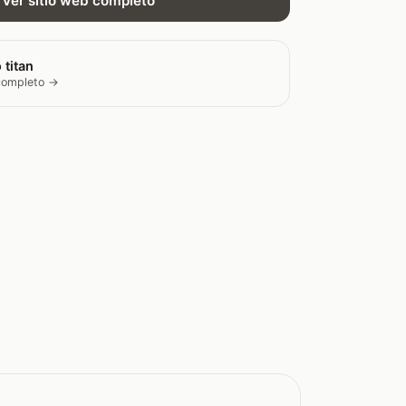
Ver sitio web completo
 titan
 completo →