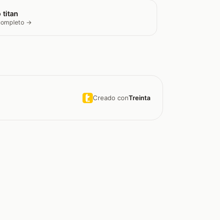
 titan
 completo →
Creado con
Treinta