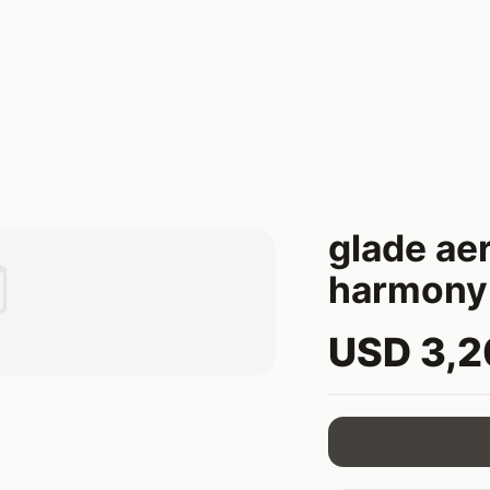
glade ae

harmony
USD 3,