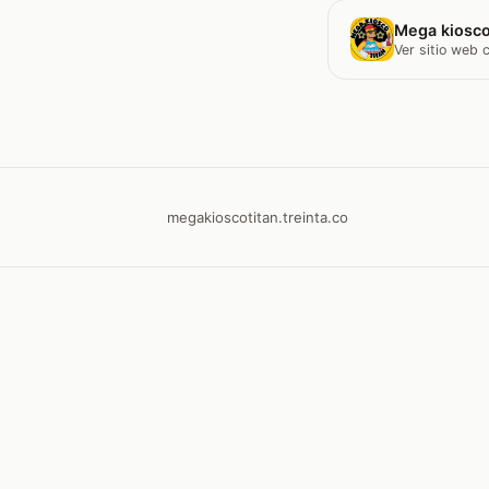
Mega kiosco
Ver sitio web
megakioscotitan.treinta.co