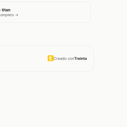
 titan
 completo →
Creado con
Treinta