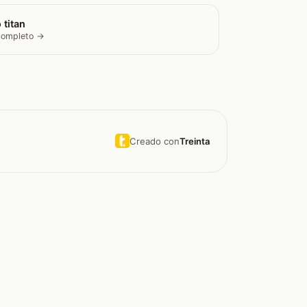
 titan
 completo →
Creado con
Treinta