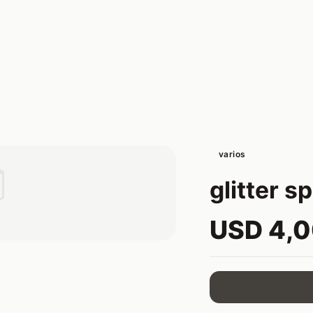
varios

glitter s
USD 4,