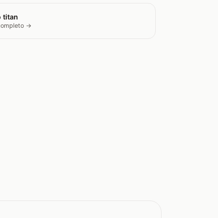
 titan
 completo →