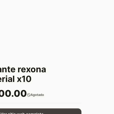
nte rexona
rial x10
800.00
Agotado