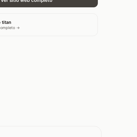
Ver sitio web completo
 titan
 completo →