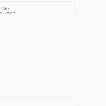
 titan
 completo →