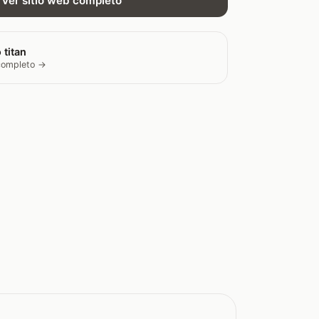
Ver sitio web completo
 titan
 completo →