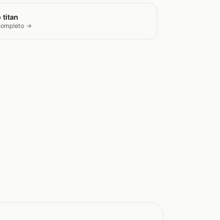
 titan
 completo →