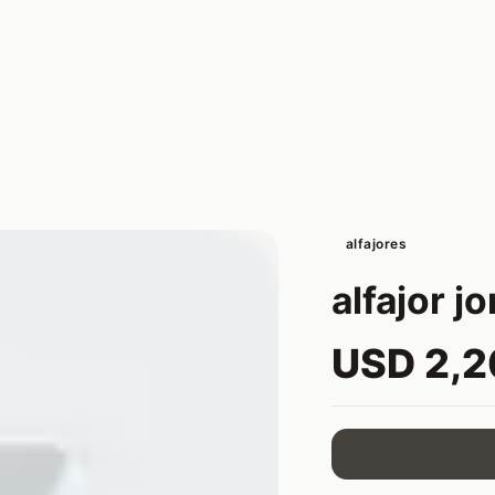
alfajores
alfajor j
USD 2,