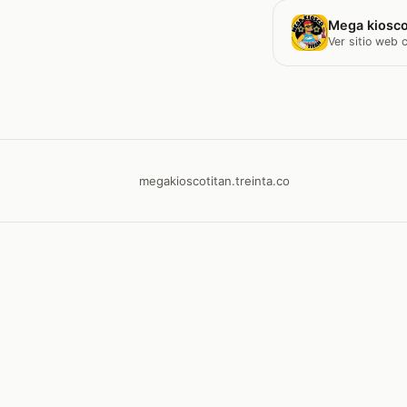
Mega kiosco
Ver sitio web
megakioscotitan.treinta.co