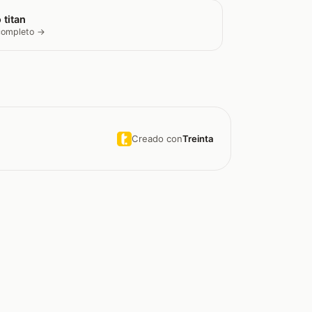
 titan
 completo →
Creado con
Treinta