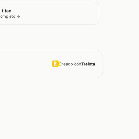
 titan
 completo →
Creado con
Treinta