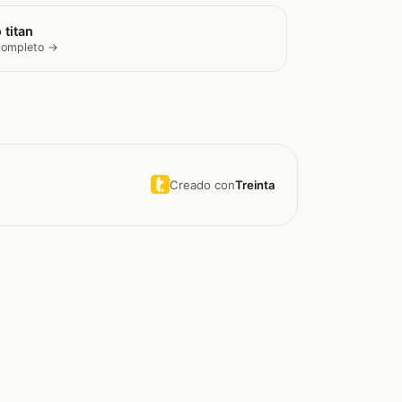
 titan
 completo →
Creado con
Treinta