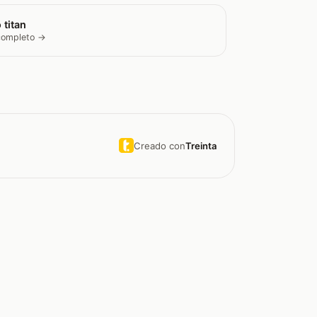
 titan
 completo →
Creado con
Treinta