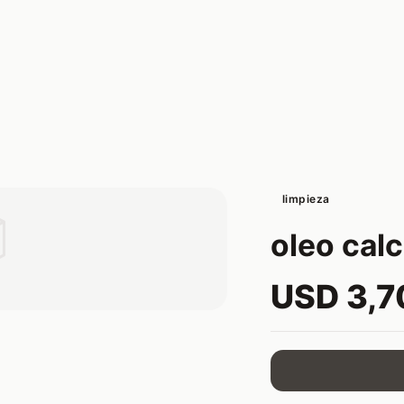
limpieza

oleo cal
USD 3,7