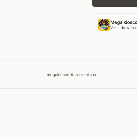
Mega kiosco
Ver sitio web
megakioscotitan.treinta.co