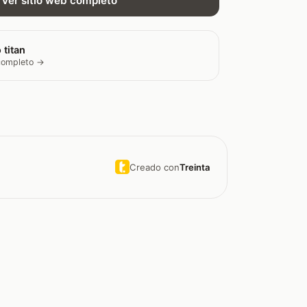
Ver sitio web completo
 titan
 completo →
Creado con
Treinta