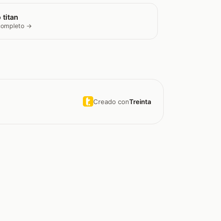
 titan
 completo →
Creado con
Treinta