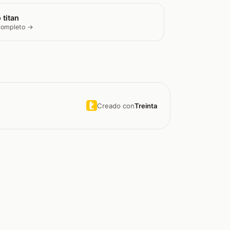
 titan
 completo →
Creado con
Treinta